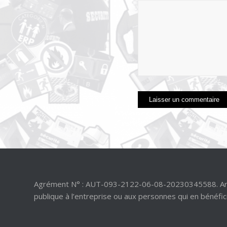
Agrément N° : AUT-093-2122-06-08-20230345588. Article
publique à l’entreprise ou aux personnes qui en bénéfic