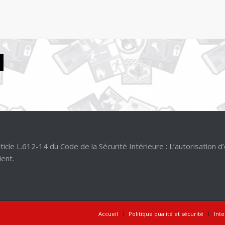
 L.612-14 du Code de la Sécurité Intérieure : L’autorisation d
ient.
Accueil
Politique qualité et sécurité
Int