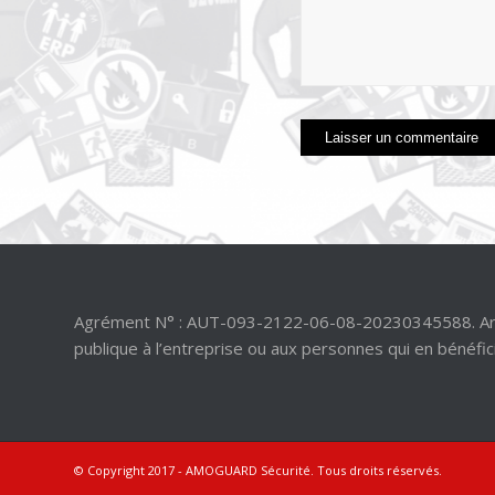
Agrément N° : AUT-093-2122-06-08-20230345588. Article
publique à l’entreprise ou aux personnes qui en bénéfic
© Copyright 2017 -
AMOGUARD Sécurité
. Tous droits réservés.