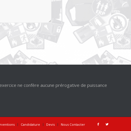
’exercice ne confère aucune prérogative de puissance
erventions
Candidature
Devis
Nous Contacter